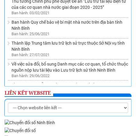
của các cơ quan nhà nước giai đoạn 2020 - 2025”
Ban hành: 03/02/2021
Ban hành Quy chế bảo vệ bí mật nhà nước trên địa bàn tỉnh
Ninh Bình
Ban hành: 25/06/2021
Thành lập Trung tâm lưu trữ lịch sử trực thuộc Sở Nội vụ tỉnh
Ninh Bình
Ban hành: 27/07/2021
Về việc sửa đổi, bổ sung Danh mục các cơ quan, tổ chức thuộc
nguồn nộp lưu tài liệu vào Lưu trữ lịch sử tỉnh Ninh Bình
Ban hành: 29/06/2022
Về việc hướng dẫn lập hồ sơ điện tử, ký số của cá nhân, cơ
quan, tổ chức đối với văn bản điện tử trên Hệ thống Quản lý
LIÊN KẾT WEBSITE
văn bản và điều hành VNPT-iOffice theo quy định tại Nghị định
số 30/2020/NĐ-CP
Ban hành: 22/08/2022
Ban hành Quy chế quản lý việc sử dụng tài liệu lưu trữ tại Lưu
trữ lịch sử tỉnh Ninh Bình
Ban hành: 05/10/2022