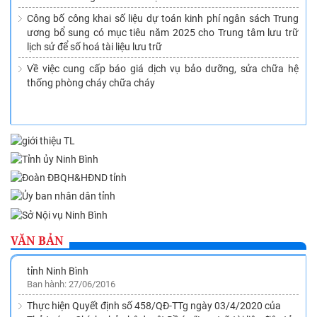
Công bố công khai số liệu dự toán kinh phí ngân sách Trung
ương bổ sung có mục tiêu năm 2025 cho Trung tâm lưu trữ
lịch sử để số hoá tài liệu lưu trữ
Về việc cung cấp báo giá dịch vụ bảo dưỡng, sửa chữa hệ
thống phòng cháy chữa cháy
Phê duyệt Quy hoạch ngành Văn thư, Lưu trữ trên địa bàn
tỉnh Ninh Bình đến năm 2020, tầm nhìn đến năm 2030
Ban hành: 26/11/2015
VĂN BẢN
Về việc ban hành Quy định quản lý tài liệu xây dựng công trình
tín ngưỡng, tôn giáo thuộc diện nộp lưu vào Lưu trữ lịch sử
tỉnh Ninh Bình
Ban hành: 27/06/2016
Thực hiện Quyết định số 458/QĐ-TTg ngày 03/4/2020 của
Thủ tướng Chính phủ phê duyệt Đề án “Lưu trữ tài liệu điện tử