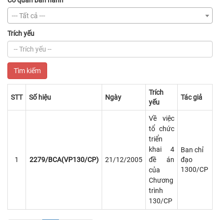
Cơ quan ban hành
--- Tất cả ---
Trích yếu
Tìm kiếm
Trích
STT
Số hiệu
Ngày
Tác giả
yếu
STT
Số hiệu
Ngày
Trích
Tác giả
Về việc
yếu
tổ chức
triển
khai 4
Ban chỉ
1
2279/BCA(VP130/CP)
21/12/2005
đề án
đạo
1300/CP
của
Chương
trình
130/CP