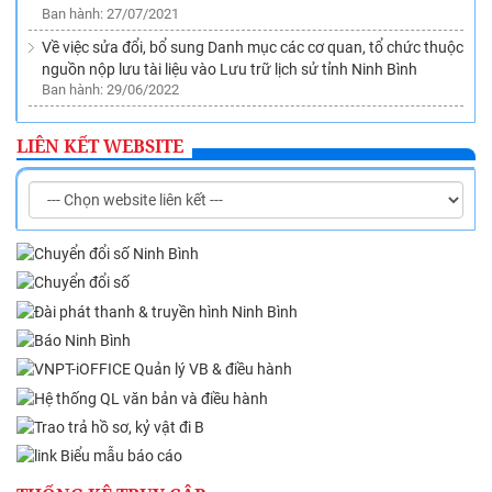
Ban hành: 27/07/2021
Về việc sửa đổi, bổ sung Danh mục các cơ quan, tổ chức thuộc
nguồn nộp lưu tài liệu vào Lưu trữ lịch sử tỉnh Ninh Bình
Ban hành: 29/06/2022
Về việc hướng dẫn lập hồ sơ điện tử, ký số của cá nhân, cơ
quan, tổ chức đối với văn bản điện tử trên Hệ thống Quản lý
LIÊN KẾT WEBSITE
văn bản và điều hành VNPT-iOffice theo quy định tại Nghị định
số 30/2020/NĐ-CP
Ban hành: 22/08/2022
Ban hành Quy chế quản lý việc sử dụng tài liệu lưu trữ tại Lưu
trữ lịch sử tỉnh Ninh Bình
Ban hành: 05/10/2022
Ban hành Danh mục dịch vụ sự nghiệp công sử dụng ngân
sách nhà nước thuộc lĩnh vực Nội vụ trên địa bàn tỉnh Ninh
Bình
Ban hành: 27/10/2022
Về việc phê duyệt Danh mục tài liệu nộp lưu vào Lưu trữ lịch
sử tỉnh Ninh Bình
Ban hành: 09/05/2023
Phê duyệt Quy hoạch ngành Văn thư, Lưu trữ trên địa bàn