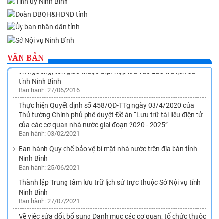
Phê duyệt Quy hoạch ngành Văn thư, Lưu trữ trên địa bàn
tỉnh Ninh Bình đến năm 2020, tầm nhìn đến năm 2030
Ban hành: 26/11/2015
VĂN BẢN
Về việc ban hành Quy định quản lý tài liệu xây dựng công trình
tín ngưỡng, tôn giáo thuộc diện nộp lưu vào Lưu trữ lịch sử
tỉnh Ninh Bình
Ban hành: 27/06/2016
Thực hiện Quyết định số 458/QĐ-TTg ngày 03/4/2020 của
Thủ tướng Chính phủ phê duyệt Đề án “Lưu trữ tài liệu điện tử
của các cơ quan nhà nước giai đoạn 2020 - 2025”
Ban hành: 03/02/2021
Ban hành Quy chế bảo vệ bí mật nhà nước trên địa bàn tỉnh
Ninh Bình
Ban hành: 25/06/2021
Thành lập Trung tâm lưu trữ lịch sử trực thuộc Sở Nội vụ tỉnh
Ninh Bình
Ban hành: 27/07/2021
Về việc sửa đổi, bổ sung Danh mục các cơ quan, tổ chức thuộc