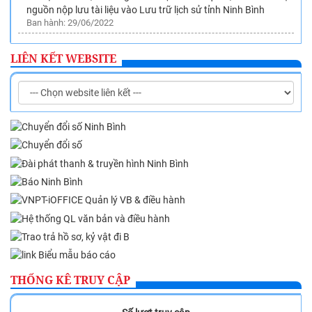
nguồn nộp lưu tài liệu vào Lưu trữ lịch sử tỉnh Ninh Bình
Ban hành: 29/06/2022
Về việc hướng dẫn lập hồ sơ điện tử, ký số của cá nhân, cơ
quan, tổ chức đối với văn bản điện tử trên Hệ thống Quản lý
LIÊN KẾT WEBSITE
văn bản và điều hành VNPT-iOffice theo quy định tại Nghị định
số 30/2020/NĐ-CP
Ban hành: 22/08/2022
Ban hành Quy chế quản lý việc sử dụng tài liệu lưu trữ tại Lưu
trữ lịch sử tỉnh Ninh Bình
Ban hành: 05/10/2022
Ban hành Danh mục dịch vụ sự nghiệp công sử dụng ngân
sách nhà nước thuộc lĩnh vực Nội vụ trên địa bàn tỉnh Ninh
Bình
Ban hành: 27/10/2022
Về việc phê duyệt Danh mục tài liệu nộp lưu vào Lưu trữ lịch
sử tỉnh Ninh Bình
Ban hành: 09/05/2023
Phê duyệt Quy hoạch ngành Văn thư, Lưu trữ trên địa bàn
THỐNG KÊ TRUY CẬP
tỉnh Ninh Bình đến năm 2020, tầm nhìn đến năm 2030
Ban hành: 26/11/2015