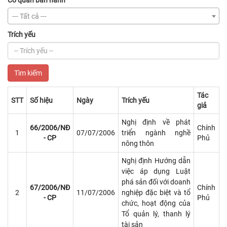
Cơ quan ban hành
--- Tất cả ---
Trích yếu
Tìm kiếm
Tác
STT
Số hiệu
Ngày
Trích yếu
giả
STT
Số hiệu
Ngày
Trích yếu
Tác
Nghị định về phát
66/2006/NĐ
Chính
giả
1
07/07/2006
triển ngành nghề
- CP
Phủ
nông thôn
Nghị định Hướng dẫn
việc áp dụng Luật
phá sản đối với doanh
67/2006/NĐ
Chính
2
11/07/2006
nghiệp đặc biệt và tổ
- CP
Phủ
chức, hoạt động của
Tổ quản lý, thanh lý
tài sản