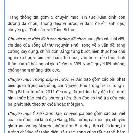
Trang thông tin gồm 5 chuyên mục: Tin tức; Kiên định con
đường đã chọn; Thông điệp vì nước, vì dân; Ý kiến lãnh đạo,
chuyên gia; Tình cảm với Tổng Bí thư.
Chuyên mục Kiên định con đường đã chọn
bao gồm các bài viết,
chỉ đạo của Tổng Bí thư Nguyễn Phú Trọng về 6 vấn đề: tăng
cường xây dựng, chỉnh đốn Đảng; từng bước hiện thực hóa chủ
nghĩa xã hội; vì bình yên của Tổ quốc; văn hóa - nền tảng tinh
thần của xã hội; ngoại giao “cây tre Việt Nam”; quyết liệt phòng,
chống tham nhũng, tiêu cực.
Chuyên mục Thông điệp vì nước, vì dân
bao gồm các bài phát
biểu quan trọng của đồng chí Nguyễn Phú Trọng trên cương vị
Tổng Bí thư từ năm 2011 đến nay, được trình bày đặc biệt dưới
hình thức báo chí đa phương tiện. Bạn đọc có thể tra cứu các
bài phát biểu theo từ khóa hoặc thời gian.
Chuyên mục Ý kiến lãnh đạo, chuyên gia
bao gồm các bài viết
của các đồng chí lãnh đạo Đảng, Nhà nước, các học giả, chuyên
gia trong và ngoài nước nhằm làm rõ tư duy tầm chiến lược, tư
tưởng chỉ đạo rất toàn diện, sâu sắc, song cũng rất cụ thể, bám