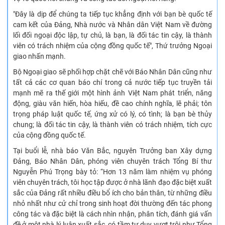
"Đây là dịp để chúng ta tiếp tục khẳng định với bạn bè quốc tế
cam kết của Đảng, Nhà nước và Nhân dân Việt Nam về đường
lối đối ngoại độc lập, tự chủ, là bạn, là đối tác tin cậy, là thành
viên có trách nhiệm của cộng đồng quốc tế", Thứ trưởng Ngoại
giao nhấn mạnh.
Bộ Ngoại giao sẽ phối hợp chặt chẽ với Báo Nhân Dân cũng như
tất cả các cơ quan báo chí trong cả nước tiếp tục truyền tải
mạnh mẽ ra thế giới một hình ảnh Việt Nam phát triển, năng
động, giàu văn hiến, hòa hiếu, đề cao chính nghĩa, lẽ phải; tôn
trọng pháp luật quốc tế, ứng xử có lý, có tình; là bạn bè thủy
chung; là đối tác tin cậy, là thành viên có trách nhiệm, tích cực
của cộng đồng quốc tế.
Tại buổi lễ, nhà báo Văn Bắc, nguyên Trưởng ban Xây dựng
Đảng, Báo Nhân Dân, phóng viên chuyên trách Tổng Bí thư
Nguyễn Phú Trọng bày tỏ: “Hơn 13 năm làm nhiệm vụ phóng
viên chuyên trách, tôi học tập được ở nhà lãnh đạo đặc biệt xuất
sắc của Đảng rất nhiều điều bổ ích cho bản thân, từ những điều
nhỏ nhất như cử chỉ trong sinh hoạt đời thường đến tác phong
công tác và đặc biệt là cách nhìn nhận, phân tích, đánh giá vấn
đề ở một nhà lý luận xuất sắc, có tầm tư duy vượt trội như Tổng