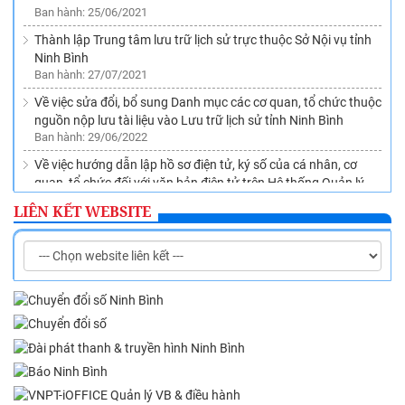
Ban hành: 25/06/2021
Thành lập Trung tâm lưu trữ lịch sử trực thuộc Sở Nội vụ tỉnh
Ninh Bình
Ban hành: 27/07/2021
Về việc sửa đổi, bổ sung Danh mục các cơ quan, tổ chức thuộc
nguồn nộp lưu tài liệu vào Lưu trữ lịch sử tỉnh Ninh Bình
Ban hành: 29/06/2022
Về việc hướng dẫn lập hồ sơ điện tử, ký số của cá nhân, cơ
quan, tổ chức đối với văn bản điện tử trên Hệ thống Quản lý
văn bản và điều hành VNPT-iOffice theo quy định tại Nghị định
LIÊN KẾT WEBSITE
số 30/2020/NĐ-CP
Ban hành: 22/08/2022
Ban hành Quy chế quản lý việc sử dụng tài liệu lưu trữ tại Lưu
trữ lịch sử tỉnh Ninh Bình
Ban hành: 05/10/2022
Ban hành Danh mục dịch vụ sự nghiệp công sử dụng ngân
sách nhà nước thuộc lĩnh vực Nội vụ trên địa bàn tỉnh Ninh
Bình
Ban hành: 27/10/2022
Về việc phê duyệt Danh mục tài liệu nộp lưu vào Lưu trữ lịch