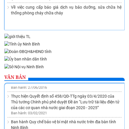
Về việc cung cấp báo giá dịch vụ bảo dưỡng, sửa chữa hệ
thống phòng cháy chữa cháy
Phê duyệt Quy hoạch ngành Văn thư, Lưu trữ trên địa bàn
tỉnh Ninh Bình đến năm 2020, tầm nhìn đến năm 2030
Ban hành: 26/11/2015
Về việc ban hành Quy định quản lý tài liệu xây dựng công trình
tín ngưỡng, tôn giáo thuộc diện nộp lưu vào Lưu trữ lịch sử
VĂN BẢN
tỉnh Ninh Bình
Ban hành: 27/06/2016
Thực hiện Quyết định số 458/QĐ-TTg ngày 03/4/2020 của
Thủ tướng Chính phủ phê duyệt Đề án “Lưu trữ tài liệu điện tử
của các cơ quan nhà nước giai đoạn 2020 - 2025”
Ban hành: 03/02/2021
Ban hành Quy chế bảo vệ bí mật nhà nước trên địa bàn tỉnh
Ninh Bình